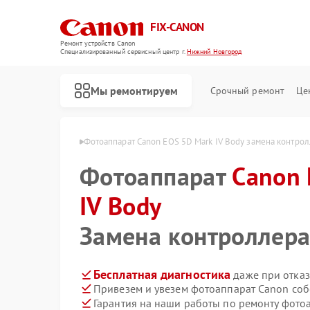
FIX-CANON
Ремонт устройств Canon
Специализированный cервисный центр г.
Нижний Новгород
Мы ремонтируем
Срочный ремонт
Це
в Нижнем Новгороде
Фотоаппарат Canon EOS 5D Mark IV Body замена контрол
Фотоаппарат
Canon 
IV Body
Замена контроллера
Бесплатная диагностика
даже при отказ
Привезем и увезем фотоаппарат Canon соб
Гарантия на наши работы по ремонту фот
Ремонт цифровых биноклей Canon