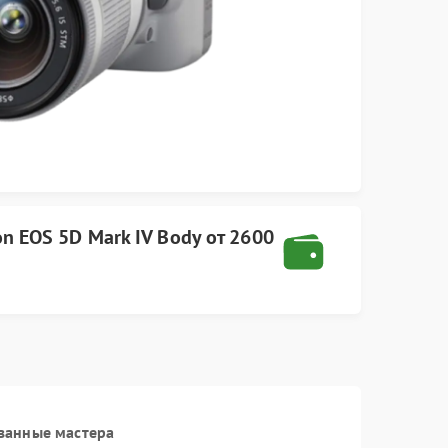
on
EOS 5D Mark IV Body
от
2600
ванные мастера