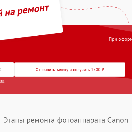
й на ремонт
При оформл
Отправить заявку и получить 1500 ₽
сти
Этапы ремонта фотоаппарата Canon