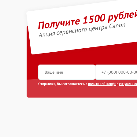
Получите 1500 рубле
Акция сервисного центра Canon
Отправляя, Вы соглашаетесь с
политикой конфиденциально