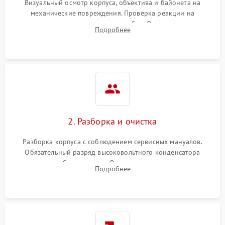
Визуальный осмотр корпуса, объектива и байонета на
механические повреждения. Проверка реакции на
включение, считывание кодов ошибок. Оценка состояния
Подробнее
матрицы и затвора, проверка работы автофокуса и вспышки.
2. Разборка и очистка
Разборка корпуса с соблюдением сервисных мануалов.
Обязательный разряд высоковольтного конденсатора
вспышки для безопасности. Очистка внутренних узлов от
Подробнее
пыли, песка и следов влаги с помощью спецсредств.