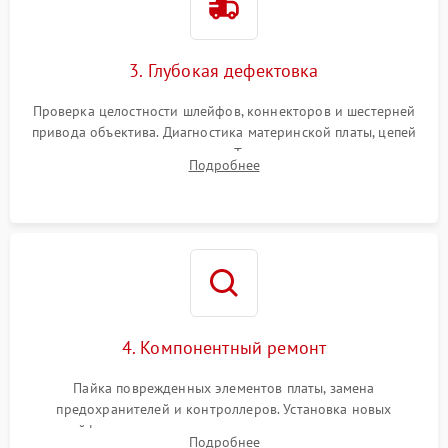
3. Глубокая дефектовка
Проверка целостности шлейфов, коннекторов и шестерней
привода объектива. Диагностика материнской платы, цепей
питания и картоприемника. Тестирование механизма
Подробнее
затвора и блока внутрикамерной стабилизации.
4. Компонентный ремонт
Пайка поврежденных элементов платы, замена
предохранителей и контроллеров. Установка новых
шлейфов, дисплея, механизма затвора или двигателя
Подробнее