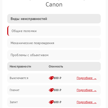
Canon
Виды неисправностей
Общие поломки
Механические повреждения
Проблемы с объективом
Неисправности
Стоимость
Электронные ошибки
Выключается
800 ₽
Подробнее →
Механические проблемы
Глючит
500 ₽
Подробнее →
Матрица и оптика
Залит
600 ₽
Подробнее →
Питание и питание цепей