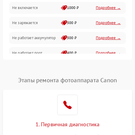
Не включается
1000 ₽
Подробнее →
Проблемы с картами памяти
Не заряжается
500 ₽
Подробнее →
Объективы
Не работает аккумулятор
500 ₽
Подробнее →
Программные сбои
Не работает порт
400 ₽
Подробнее →
Коммуникации и интерфейсы
Сломана матрица
800 ₽
Подробнее →
Этапы ремонта фотоаппарата Canon
1. Первичная диагностика