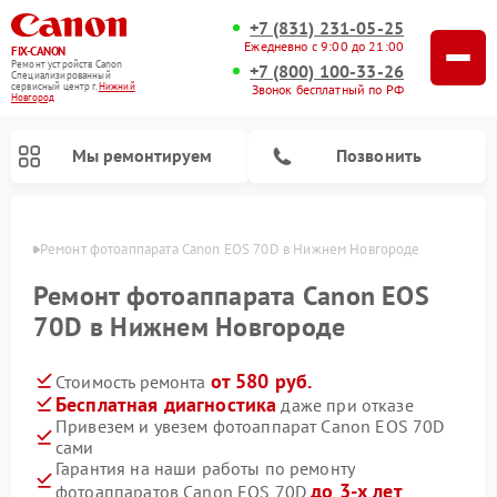
+7 (831) 231-05-25
Ежедневно с 9:00 до 21:00
FIX-CANON
Ремонт устройств Canon
+7 (800) 100-33-26
Специализированный
cервисный центр г.
Нижний
Звонок бесплатный по РФ
Новгород
Мы ремонтируем
Позвонить
ороде
Ремонт фотоаппарата Canon EOS 70D в Нижнем Новгороде
Ремонт фотоаппарата Canon EOS
70D в Нижнем Новгороде
от 580 руб.
Стоимость ремонта
Бесплатная диагностика
даже при отказе
Привезем и увезем фотоаппарат Canon EOS 70D
сами
Ремонт цифровых биноклей Canon
Гарантия на наши работы по ремонту
до 3-х лет
фотоаппаратов Canon EOS 70D