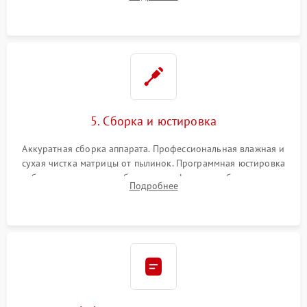
автофокуса. Восстановление геометрии тубуса объектива
при заклинивании.
5. Сборка и юстировка
Аккуратная сборка аппарата. Профессиональная влажная и
сухая чистка матрицы от пылинок. Программная юстировка
рабочего отрезка, калибровка автофокуса, стабилизатора и
Подробнее
экспозамера с помощью сервисного ПО.