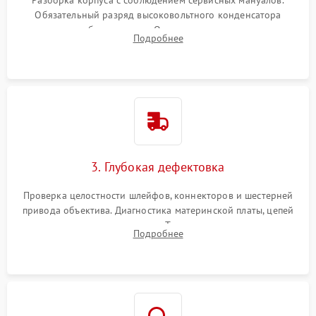
Обязательный разряд высоковольтного конденсатора
вспышки для безопасности. Очистка внутренних узлов от
Подробнее
пыли, песка и следов влаги с помощью спецсредств.
3. Глубокая дефектовка
Проверка целостности шлейфов, коннекторов и шестерней
привода объектива. Диагностика материнской платы, цепей
питания и картоприемника. Тестирование механизма
Подробнее
затвора и блока внутрикамерной стабилизации.