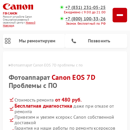
+7 (831) 231-05-25
Ежедневно с 9:00 до 21:00
FIX-CANON
Ремонт устройств Canon
+7 (800) 100-33-26
Специализированный
cервисный центр г.
Нижний
Звонок бесплатный по РФ
Новгород
Мы ремонтируем
Позвонить
ороде
Фотоаппарат Canon EOS 7D проблемы с по
Фотоаппарат
Canon EOS 7D
Проблемы с ПО
от 480 руб.
Стоимость ремонта
Бесплатная диагностика
даже при отказе от
ремонта
Привезем и увезем ксерокс Canon собственной
Ремонт цифровых биноклей Canon
доставкой
Гарантия на наши работы по ремонту ксероксов