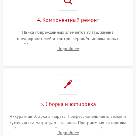
4. Компонентный ремонт
Пайка поврежденных элементов платы, замена
предохранителей и контроллеров. Установка новых
шлейфов, дисплея, механизма затвора или двигателя
Подробнее
автофокуса. Восстановление геометрии тубуса объектива
при заклинивании.
5. Сборка и юстировка
Аккуратная сборка аппарата. Профессиональная влажная и
сухая чистка матрицы от пылинок. Программная юстировка
рабочего отрезка, калибровка автофокуса, стабилизатора и
Подробнее
экспозамера с помощью сервисного ПО.