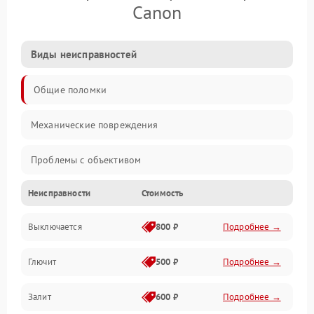
Canon
Виды неисправностей
Общие поломки
Механические повреждения
Проблемы с объективом
Неисправности
Стоимость
Электронные ошибки
Выключается
800 ₽
Подробнее →
Механические проблемы
Глючит
500 ₽
Подробнее →
Матрица и оптика
Залит
600 ₽
Подробнее →
Питание и питание цепей