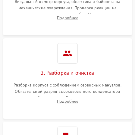
Визуальный осмотр корпуса, объектива и байонета на
механические повреждения. Проверка реакции на
включение, считывание кодов ошибок. Оценка состояния
Подробнее
матрицы и затвора, проверка работы автофокуса и вспышки.
2. Разборка и очистка
Разборка корпуса с соблюдением сервисных мануалов.
Обязательный разряд высоковольтного конденсатора
вспышки для безопасности. Очистка внутренних узлов от
Подробнее
пыли, песка и следов влаги с помощью спецсредств.