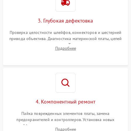
3. Глубокая дефектовка
Проверка целостности шлейфов, коннекторов и шестерней
привода объектива. Диагностика материнской платы, цепей
питания и картоприемника. Тестирование механизма
Подробнее
затвора и блока внутрикамерной стабилизации.
4. Компонентный ремонт
Пайка поврежденных элементов платы, замена
предохранителей и контроллеров. Установка новых
шлейфов, дисплея, механизма затвора или двигателя
Подробнее