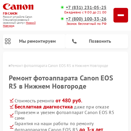
+7 (831) 231-05-25
Ежедневно с 9:00 до 21:00
FIX-CANON
Ремонт устройств Canon
+7 (800) 100-33-26
Специализированный
cервисный центр г.
Нижний
Звонок бесплатный по РФ
Новгород
Мы ремонтируем
Позвонить
ороде
Ремонт фотоаппарата Canon EOS R5 в Нижнем Новгороде
Ремонт фотоаппарата Canon EOS
R5 в Нижнем Новгороде
от 480 руб.
Стоимость ремонта
Бесплатная диагностика
даже при отказе
Привезем и увезем фотоаппарат Canon EOS R5
сами
Ремонт цифровых биноклей Canon
Гарантия на наши работы по ремонту
до 3-х лет
фотоаппаратов Canon EOS R5