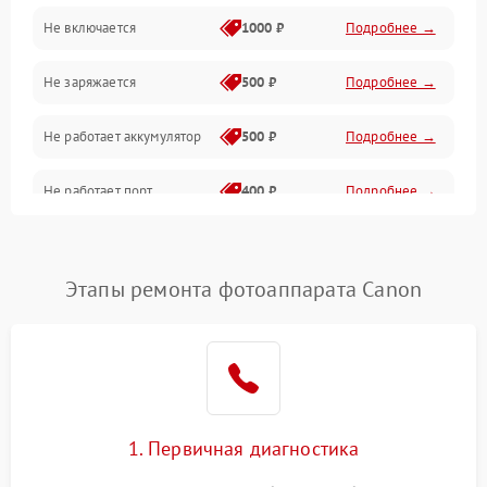
Не включается
1000 ₽
Подробнее →
Проблемы с картами памяти
Не заряжается
500 ₽
Подробнее →
Объективы
Не работает аккумулятор
500 ₽
Подробнее →
Программные сбои
Не работает порт
400 ₽
Подробнее →
Коммуникации и интерфейсы
Сломана матрица
800 ₽
Подробнее →
Этапы ремонта фотоаппарата Canon
1. Первичная диагностика