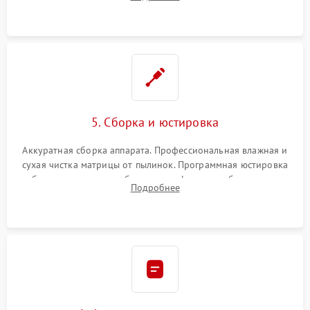
автофокуса. Восстановление геометрии тубуса объектива
при заклинивании.
5. Сборка и юстировка
Аккуратная сборка аппарата. Профессиональная влажная и
сухая чистка матрицы от пылинок. Программная юстировка
рабочего отрезка, калибровка автофокуса, стабилизатора и
Подробнее
экспозамера с помощью сервисного ПО.