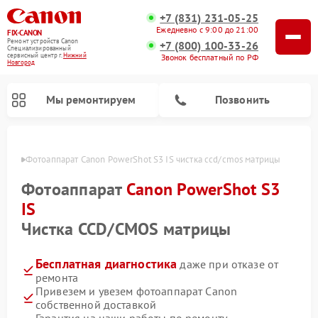
+7 (831) 231-05-25
Ежедневно с 9:00 до 21:00
FIX-CANON
Ремонт устройств Canon
+7 (800) 100-33-26
Специализированный
cервисный центр г.
Нижний
Звонок бесплатный по РФ
Новгород
Мы ремонтируем
Позвонить
ороде
Фотоаппарат Canon PowerShot S3 IS чистка ccd/cmos матрицы
Фотоаппарат
Canon PowerShot S3
IS
Чистка CCD/CMOS матрицы
Бесплатная диагностика
даже при отказе от
ремонта
Привезем и увезем фотоаппарат Canon
Ремонт цифровых биноклей Canon
собственной доставкой
Гарантия на наши работы по ремонту