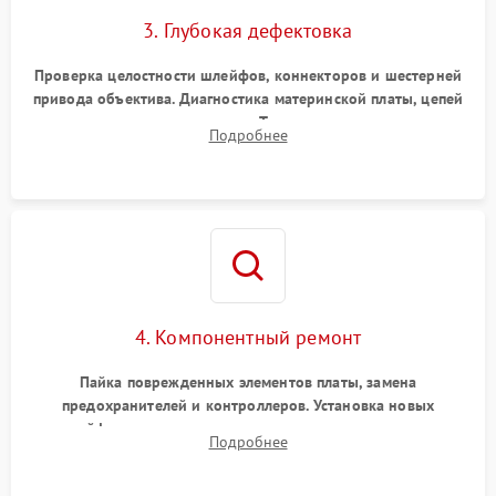
3. Глубокая дефектовка
Проверка целостности шлейфов, коннекторов и шестерней
привода объектива. Диагностика материнской платы, цепей
питания и картоприемника. Тестирование механизма
Подробнее
затвора и блока внутрикамерной стабилизации.
4. Компонентный ремонт
Пайка поврежденных элементов платы, замена
предохранителей и контроллеров. Установка новых
шлейфов, дисплея, механизма затвора или двигателя
Подробнее
автофокуса. Восстановление геометрии тубуса объектива
при заклинивании.