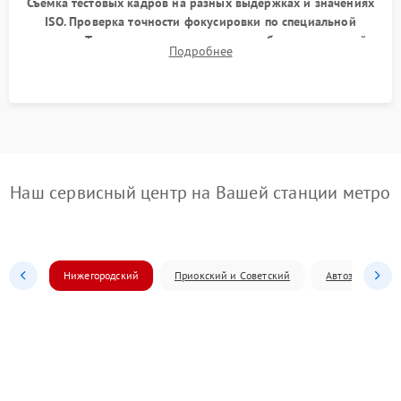
Съемка тестовых кадров на разных выдержках и значениях
ISO. Проверка точности фокусировки по специальной
мишени. Тест записи на карту памяти, работы встроенной
Подробнее
вспышки, микрофона и всех кнопок управления.
Наш сервисный центр на Вашей станции метро
Нижегородский
Приокский и Советский
Автозаводский