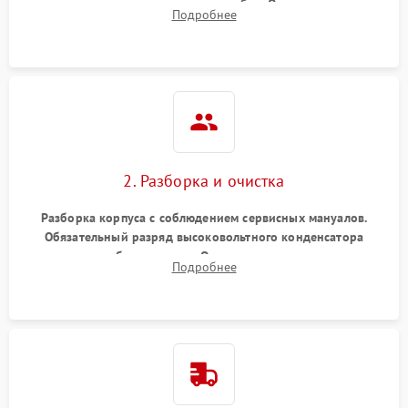
включение, считывание кодов ошибок. Оценка состояния
Подробнее
матрицы и затвора, проверка работы автофокуса и
вспышки.
2. Разборка и очистка
Разборка корпуса с соблюдением сервисных мануалов.
Обязательный разряд высоковольтного конденсатора
вспышки для безопасности. Очистка внутренних узлов от
Подробнее
пыли, песка и следов влаги с помощью спецсредств.