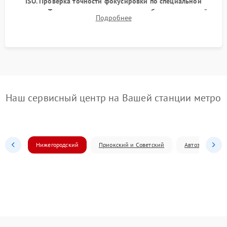
ISO. Проверка точности фокусировки по специальной
мишени. Тест записи на карту памяти, работы встроенной
Подробнее
вспышки, микрофона и всех кнопок управления.
Наш сервисный центр на Вашей станции метро
Нижегородский
Приокский и Советский
Автозаводский