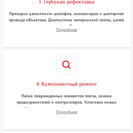
3. Глубокая дефектовка
Проверка целостности шлейфов, коннекторов и шестерней
привода объектива. Диагностика материнской платы, цепей
питания и картоприемника. Тестирование механизма
Подробнее
затвора и блока внутрикамерной стабилизации.
4. Компонентный ремонт
Пайка поврежденных элементов платы, замена
предохранителей и контроллеров. Установка новых
шлейфов, дисплея, механизма затвора или двигателя
Подробнее
автофокуса. Восстановление геометрии тубуса объектива
при заклинивании.