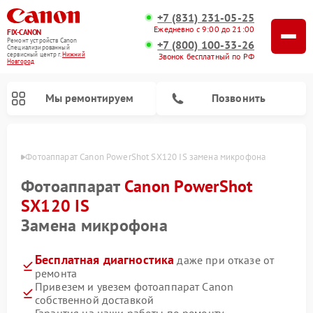
+7 (831) 231-05-25
Ежедневно с 9:00 до 21:00
FIX-CANON
Ремонт устройств Canon
+7 (800) 100-33-26
Специализированный
cервисный центр г.
Нижний
Звонок бесплатный по РФ
Новгород
Мы ремонтируем
Позвонить
ороде
Фотоаппарат Canon PowerShot SX120 IS замена микрофона
Фотоаппарат
Canon PowerShot
SX120 IS
Замена микрофона
Бесплатная диагностика
даже при отказе от
ремонта
Привезем и увезем фотоаппарат Canon
Ремонт цифровых биноклей Canon
собственной доставкой
Гарантия на наши работы по ремонту