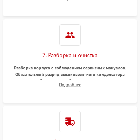
матрицы и затвора, проверка работы автофокуса и
вспышки.
2. Разборка и очистка
Разборка корпуса с соблюдением сервисных мануалов.
Обязательный разряд высоковольтного конденсатора
вспышки для безопасности. Очистка внутренних узлов от
Подробнее
пыли, песка и следов влаги с помощью спецсредств.