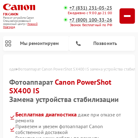
+7 (831) 231-05-25
Ежедневно с 9:00 до 21:00
FIX-CANON
Ремонт устройств Canon
+7 (800) 100-33-26
Специализированный
cервисный центр г.
Нижний
Звонок бесплатный по РФ
Новгород
Мы ремонтируем
Позвонить
овгороде
Фотоаппарат Canon PowerShot SX400 IS замена устройства стабил
Фотоаппарат
Canon PowerShot
SX400 IS
Замена устройства стабилизации
Бесплатная диагностика
даже при отказе от
ремонта
Привезем и увезем фотоаппарат Canon
Ремонт цифровых биноклей Canon
собственной доставкой
Гарантия на наши работы по ремонту