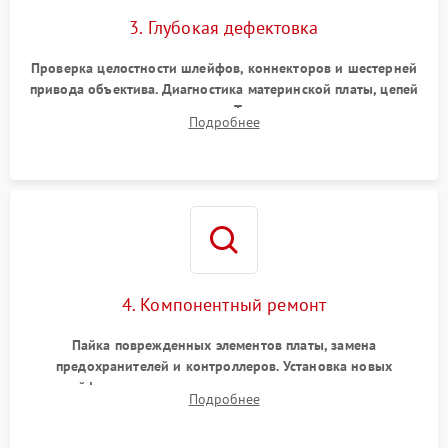
3. Глубокая дефектовка
Проверка целостности шлейфов, коннекторов и шестерней
привода объектива. Диагностика материнской платы, цепей
питания и картоприемника. Тестирование механизма
Подробнее
затвора и блока внутрикамерной стабилизации.
4. Компонентный ремонт
Пайка поврежденных элементов платы, замена
предохранителей и контроллеров. Установка новых
шлейфов, дисплея, механизма затвора или двигателя
Подробнее
автофокуса. Восстановление геометрии тубуса объектива
при заклинивании.