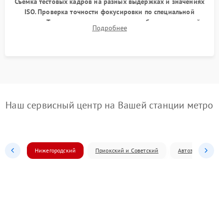
Съемка тестовых кадров на разных выдержках и значениях
ISO. Проверка точности фокусировки по специальной
мишени. Тест записи на карту памяти, работы встроенной
Подробнее
вспышки, микрофона и всех кнопок управления.
Наш сервисный центр на Вашей станции метро
Нижегородский
Приокский и Советский
Автозаводский