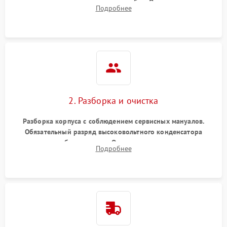
включение, считывание кодов ошибок. Оценка состояния
Подробнее
матрицы и затвора, проверка работы автофокуса и
вспышки.
2. Разборка и очистка
Разборка корпуса с соблюдением сервисных мануалов.
Обязательный разряд высоковольтного конденсатора
вспышки для безопасности. Очистка внутренних узлов от
Подробнее
пыли, песка и следов влаги с помощью спецсредств.