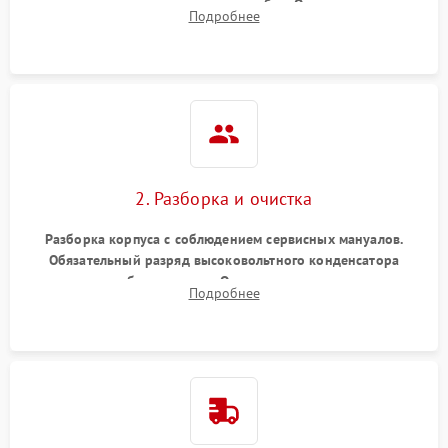
включение, считывание кодов ошибок. Оценка состояния
Подробнее
матрицы и затвора, проверка работы автофокуса и
вспышки.
2. Разборка и очистка
Разборка корпуса с соблюдением сервисных мануалов.
Обязательный разряд высоковольтного конденсатора
вспышки для безопасности. Очистка внутренних узлов от
Подробнее
пыли, песка и следов влаги с помощью спецсредств.