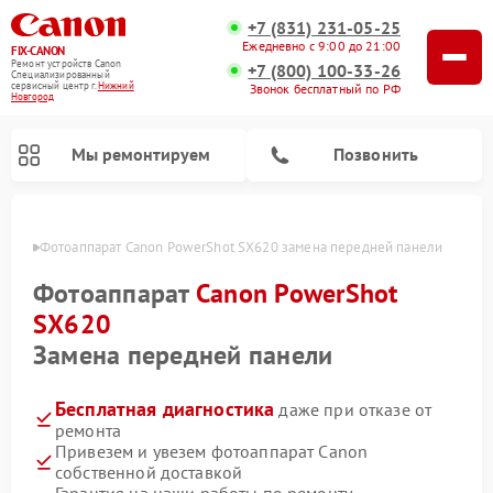
+7 (831) 231-05-25
Ежедневно с 9:00 до 21:00
FIX-CANON
Ремонт устройств Canon
+7 (800) 100-33-26
Специализированный
cервисный центр г.
Нижний
Звонок бесплатный по РФ
Новгород
Мы ремонтируем
Позвонить
ороде
Фотоаппарат Canon PowerShot SX620 замена передней панели
Фотоаппарат
Canon PowerShot
SX620
Замена передней панели
Бесплатная диагностика
даже при отказе от
ремонта
Привезем и увезем фотоаппарат Canon
Ремонт цифровых биноклей Canon
собственной доставкой
Гарантия на наши работы по ремонту