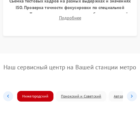
Съемка тестовых кадров на разных выдержках и значениях
ISO. Проверка точности фокусировки по специальной
мишени. Тест записи на карту памяти, работы встроенной
Подробнее
вспышки, микрофона и всех кнопок управления.
Наш сервисный центр на Вашей станции метро
Нижегородский
Приокский и Советский
Автозаводский