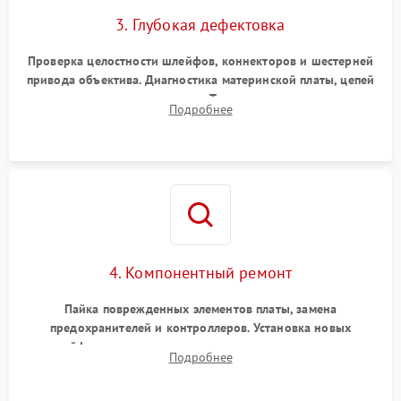
3. Глубокая дефектовка
Проверка целостности шлейфов, коннекторов и шестерней
привода объектива. Диагностика материнской платы, цепей
питания и картоприемника. Тестирование механизма
Подробнее
затвора и блока внутрикамерной стабилизации.
4. Компонентный ремонт
Пайка поврежденных элементов платы, замена
предохранителей и контроллеров. Установка новых
шлейфов, дисплея, механизма затвора или двигателя
Подробнее
автофокуса. Восстановление геометрии тубуса объектива
при заклинивании.