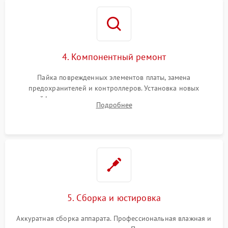
4. Компонентный ремонт
Пайка поврежденных элементов платы, замена
предохранителей и контроллеров. Установка новых
шлейфов, дисплея, механизма затвора или двигателя
Подробнее
автофокуса. Восстановление геометрии тубуса объектива
при заклинивании.
5. Сборка и юстировка
Аккуратная сборка аппарата. Профессиональная влажная и