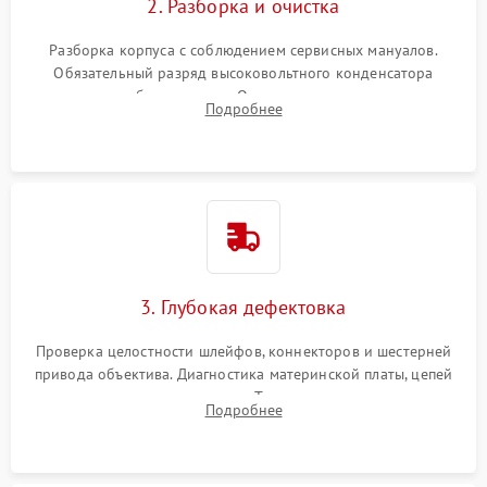
2. Разборка и очистка
Разборка корпуса с соблюдением сервисных мануалов.
Обязательный разряд высоковольтного конденсатора
вспышки для безопасности. Очистка внутренних узлов от
Подробнее
пыли, песка и следов влаги с помощью спецсредств.
3. Глубокая дефектовка
Проверка целостности шлейфов, коннекторов и шестерней
привода объектива. Диагностика материнской платы, цепей
питания и картоприемника. Тестирование механизма
Подробнее
затвора и блока внутрикамерной стабилизации.