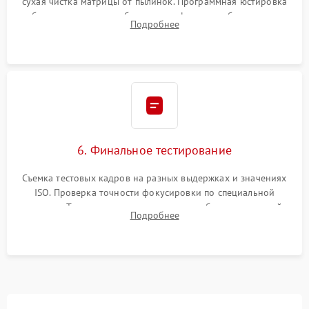
сухая чистка матрицы от пылинок. Программная юстировка
рабочего отрезка, калибровка автофокуса, стабилизатора и
Подробнее
экспозамера с помощью сервисного ПО.
6. Финальное тестирование
Съемка тестовых кадров на разных выдержках и значениях
ISO. Проверка точности фокусировки по специальной
мишени. Тест записи на карту памяти, работы встроенной
Подробнее
вспышки, микрофона и всех кнопок управления.