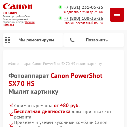
+7 (831) 231-05-25
Ежедневно с 9:00 до 21:00
FIX-CANON
Ремонт устройств Canon
+7 (800) 100-33-26
Специализированный
cервисный центр г.
Нижний
Звонок бесплатный по РФ
Новгород
Мы ремонтируем
Позвонить
ороде
Фотоаппарат Canon PowerShot SX70 HS мылит картинку
Фотоаппарат
Canon PowerShot
SX70 HS
Мылит картинку
от 480 руб.
Стоимость ремонта
Бесплатная диагностика
даже при отказе от
ремонта
Ремонт цифровых биноклей Canon
Привезем и увезем кухонный комбайн Canon