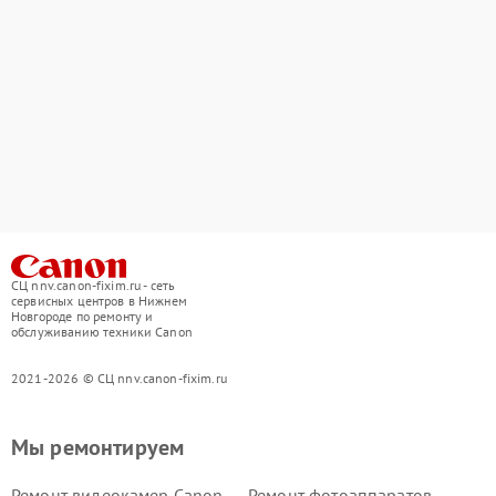
СЦ nnv.canon-fixim.ru - сеть
сервисных центров в Нижнем
Новгороде по ремонту и
обслуживанию техники Canon
2021-2026 © СЦ nnv.canon-fixim.ru
Мы ремонтируем
Ремонт видеокамер Canon
Ремонт фотоаппаратов