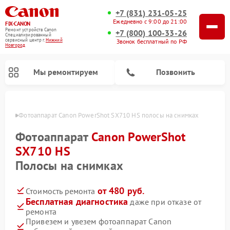
+7 (831) 231-05-25
Ежедневно с 9:00 до 21:00
FIX-CANON
Ремонт устройств Canon
+7 (800) 100-33-26
Специализированный
cервисный центр г.
Нижний
Звонок бесплатный по РФ
Новгород
Мы ремонтируем
Позвонить
ороде
Фотоаппарат Canon PowerShot SX710 HS полосы на снимках
Фотоаппарат
Canon PowerShot
SX710 HS
Полосы на снимках
от 480 руб.
Стоимость ремонта
Бесплатная диагностика
даже при отказе от
ремонта
Ремонт цифровых биноклей Canon
Привезем и увезем фотоаппарат Canon