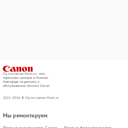
СЦ nnv.canon-fixim.ru - сеть
сервисных центров в Нижнем
Новгороде по ремонту и
обслуживанию техники Canon
2021-2026 © СЦ nnv.canon-fixim.ru
Мы ремонтируем
Ремонт видеокамер Canon
Ремонт фотоаппаратов