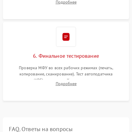
Подробнее
калибровка цветопередачи и позиционирования сканера.
6. Финальное тестирование
Проверка МФУ во всех рабочих режимах (печать,
копирование, сканирование). Тест автоподатчика
документов (ADF) и дуплекса. Контроль качества отпечатка
Подробнее
на отсутствие серого фона, полос и надежность запекания
тонера.
FAQ. Ответы на вопросы