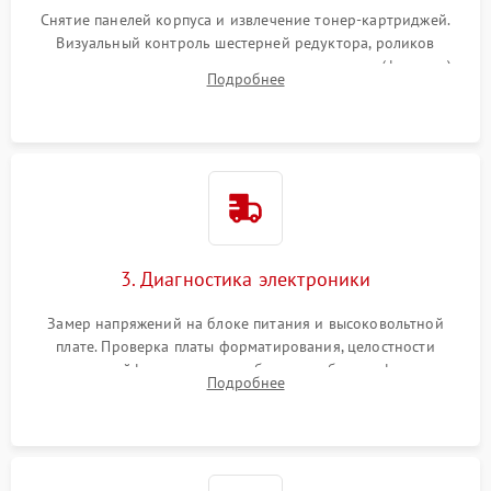
Снятие панелей корпуса и извлечение тонер-картриджей.
Визуальный контроль шестерней редуктора, роликов
захвата, термопленки и прижимного вала в печи (фьюзере).
Подробнее
Проверка оптики сканера на загрязнения.
3. Диагностика электроники
Замер напряжений на блоке питания и высоковольтной
плате. Проверка платы форматирования, целостности
плоских шлейфов сканера и работоспособности флажков и
Подробнее
оптопар (датчиков прохождения бумаги).