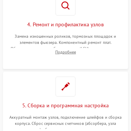
4. Ремонт и профилактика узлов
Замена изношенных роликов, тормозных площадок и
элементов фьюзера. Компонентный ремонт плат.
Обязательная очистка блока лазера (LSU), зеркал и тракта
Подробнее
печати от просыпанного тонера и бумажной пыли.
5. Сборка и программная настройка
Аккуратный монтаж узлов, подключение шлейфов и сборка
корпуса. Сброс сервисных счетчиков (абсорбера, узла
закрепления), обновление прошивки и программная