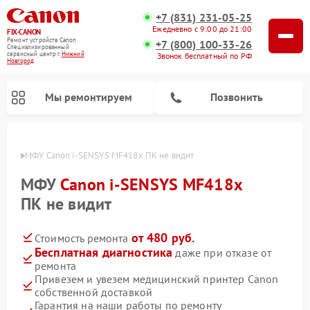
+7 (831) 231-05-25
Ежедневно с 9:00 до 21:00
FIX-CANON
Ремонт устройств Canon
+7 (800) 100-33-26
Специализированный
cервисный центр г.
Нижний
Звонок бесплатный по РФ
Новгород
Мы ремонтируем
Позвонить
ороде
МФУ Canon i-SENSYS MF418x ПК не видит
МФУ
Canon i-SENSYS MF418x
ПК не видит
от 480 руб.
Стоимость ремонта
Бесплатная диагностика
даже при отказе от
ремонта
Привезем и увезем медицинский принтер Canon
Ремонт цифровых биноклей Canon
собственной доставкой
Гарантия на наши работы по ремонту