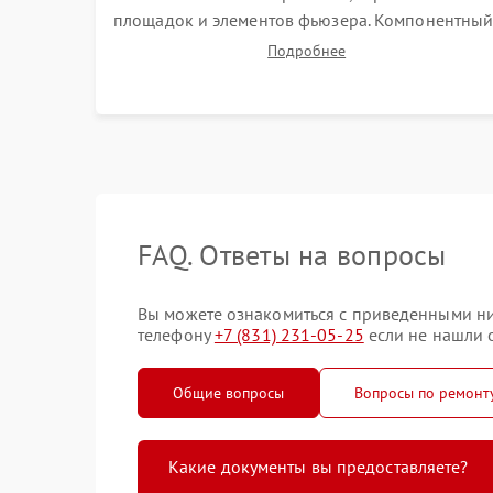
площадок и элементов фьюзера. Компонентны
ремонт плат. Обязательная очистка блока лазер
Подробнее
(LSU), зеркал и тракта печати от просыпанного
тонера и бумажной пыли.
FAQ. Ответы на вопросы
Вы можете ознакомиться с приведенными ни
телефону
+7 (831) 231-05-25
если не нашли о
Общие вопросы
Вопросы по ремон
Какие документы вы предоставляете?