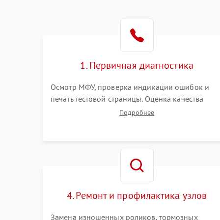
1. Первичная диагностика
Осмотр МФУ, проверка индикации ошибок и
печать тестовой страницы. Оценка качества
захвата бумаги и работы сканирующей линейки
Подробнее
Сбор данных о замятиях, дефектах
изображения или посторонних шумах при
работе.
4. Ремонт и профилактика узлов
Замена изношенных роликов, тормозных