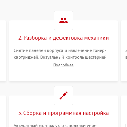
2. Разборка и дефектовка механики
Снятие панелей корпуса и извлечение тонер-
картриджей. Визуальный контроль шестерней
.
редуктора, роликов захвата, термопленки и
Подробнее
прижимного вала в печи (фьюзере). Проверка
оптики сканера на загрязнения.
5. Сборка и программная настройка
Аккуратный монтаж узлов, подключение