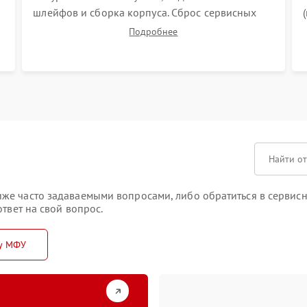
й
шлейфов и сборка корпуса. Сброс сервисных
а
счетчиков (абсорбера, узла закрепления),
Подробнее
обновление прошивки и программная
калибровка цветопередачи и
позиционирования сканера.
же часто задаваемыми вопросами, либо обратиться в сервисн
твет на свой вопрос.
ту МФУ