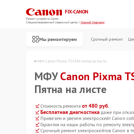
FIX-CANON
Ремонт устройств Canon
Специализированный cервисный центр г.
Нижний Новгород
Мы ремонтируем
Срочный ремонт
Це
в Нижнем Новгороде
МФУ Canon Pixma TS3340 пятна на листе
МФУ
Canon Pixma T
Пятна на листе
от 480 руб.
Стоимость ремонта
Бесплатная диагностика
даже при отказ
Привезем и увезем электроскейт Canon со
Гарантия на наши работы по ремонту элек
Срочный ремонт электроскейтов Canon в т
Ремонт цифровых биноклей Canon