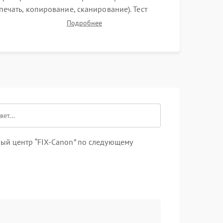
(печать, копирование, сканирование). Тест
автоподатчика документов (ADF) и дуплекса.
Подробнее
Контроль качества отпечатка на отсутствие
серого фона, полос и надежность запекания
тонера.
ый центр “FIX-Canon” по следующему