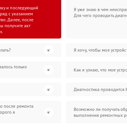
тику и последующий
Я уже знаю в чем неиспра
ряд с указанием
Для чего проводить диагн
во. Далее, после
ы получите акт
н.
лать?
Я хочу, чтобы мое устрой
валось только
Как я узнаю, что мое устр
Диагностика проводится 
во после ремонта
Возможно ли получать обр
орого я
выполнения ремонтных р