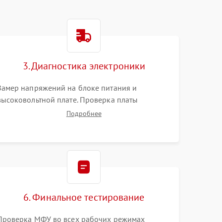
3. Диагностика электроники
Замер напряжений на блоке питания и
высоковольтной плате. Проверка платы
форматирования, целостности плоских шлейфов
Подробнее
сканера и работоспособности флажков и
оптопар (датчиков прохождения бумаги).
6. Финальное тестирование
Проверка МФУ во всех рабочих режимах