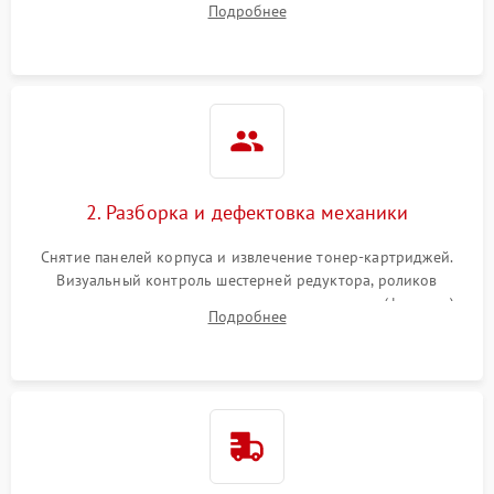
Подробнее
дефектах изображения или посторонних шумах при работе.
2. Разборка и дефектовка механики
Снятие панелей корпуса и извлечение тонер-картриджей.
Визуальный контроль шестерней редуктора, роликов
захвата, термопленки и прижимного вала в печи (фьюзере).
Подробнее
Проверка оптики сканера на загрязнения.