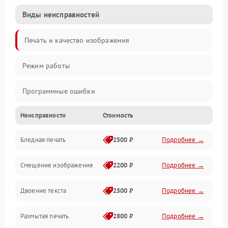
Виды неисправностей
Печать и качество изображения
Режим работы
Программные ошибки
Неисправности
Стоимость
Картриджи и расходники
Бледная печать
2500 ₽
Подробнее →
Сканер и копирование
Смещение изображения
2200 ₽
Подробнее →
Механика и узлы
Двоение текста
2500 ₽
Подробнее →
Программные сбои
Размытая печать
2800 ₽
Подробнее →
Подключение и интерфейсы