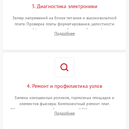
3. Диагностика электроники
Замер напряжений на блоке питания и высоковольтной
плате. Проверка платы форматирования, целостности
плоских шлейфов сканера и работоспособности флажков и
Подробнее
оптопар (датчиков прохождения бумаги).
4. Ремонт и профилактика узлов
Замена изношенных роликов, тормозных площадок и
элементов фьюзера. Компонентный ремонт плат.
Обязательная очистка блока лазера (LSU), зеркал и тракта
Подробнее
печати от просыпанного тонера и бумажной пыли.