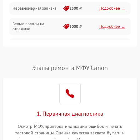
Неравномерная заливка
2500 ₽
Подробнее →
Дисплей и органы управления
Белые полосы на
Изображение
3000 ₽
Подробнее →
отпечатке
Проблемы с механикой
Чёрный фон на листе
3500 ₽
Подробнее →
Питание и запуск
Этапы ремонта МФУ Canon
1. Первичная диагностика
Осмотр МФУ, проверка индикации ошибок и печать
тестовой страницы. Оценка качества захвата бумаги и
работы сканирующей линейки. Сбор данных о замятиях,