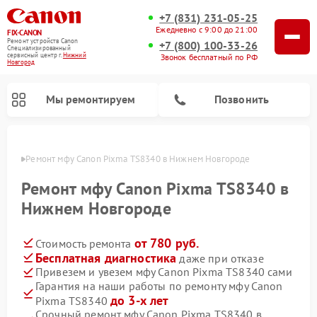
+7 (831) 231-05-25
Ежедневно с 9:00 до 21:00
FIX-CANON
Ремонт устройств Canon
+7 (800) 100-33-26
Специализированный
cервисный центр г.
Нижний
Звонок бесплатный по РФ
Новгород
Мы ремонтируем
Позвонить
ороде
Ремонт мфу Canon Pixma TS8340 в Нижнем Новгороде
Ремонт мфу Canon Pixma TS8340 в
Нижнем Новгороде
от 780 руб.
Стоимость ремонта
Бесплатная диагностика
даже при отказе
Привезем и увезем мфу Canon Pixma TS8340 сами
Гарантия на наши работы по ремонту мфу Canon
Ремонт цифровых биноклей Canon
до 3-х лет
Pixma TS8340
Срочный ремонт мфу Canon Pixma TS8340 в