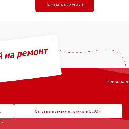
Показать все услуги
й на ремонт
При оформл
Отправить заявку и получить 1500 ₽
сти