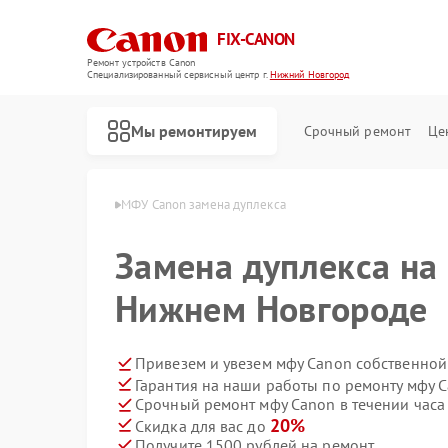
FIX-CANON
Ремонт устройств Canon
Специализированный cервисный центр г.
Нижний Новгород
Мы ремонтируем
Срочный ремонт
Це
в Нижнем Новгороде
МФУ Canon замена дуплекса
Замена дуплекса на
Нижнем Новгороде
Привезем и увезем мфу Canon собственной
Гарантия на наши работы по ремонту мфу 
Срочный ремонт мфу Canon в течении часа
20%
Скидка для вас до
Получите 1500 рублей на ремонт
Ремонт цифровых биноклей Canon