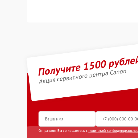
Получите 1500 рубле
Акция сервисного центра Canon
Отправляя, Вы соглашаетесь с
политикой конфиденциально