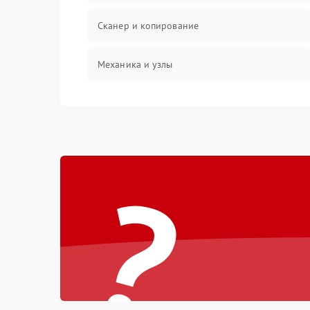
Сканер и копирование
Механика и узлы
Программные сбои
Подключение и интерфейсы
?
Дисплей и органы управления
Изображение
Проблемы с механикой
Питание и запуск