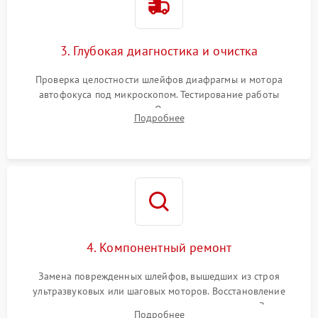
3. Глубокая диагностика и очистка
Проверка целостности шлейфов диафрагмы и мотора
автофокуса под микроскопом. Тестирование работы
электромагнитного привода. Очистка оптических элементов
Подробнее
от пыли, следов влаги и грибка спецрастворами без
повреждения просветления.
4. Компонентный ремонт
Замена поврежденных шлейфов, вышедших из строя
ультразвуковых или шаговых моторов. Восстановление
геометрии направляющих при заклинивании зума. Замена
Подробнее