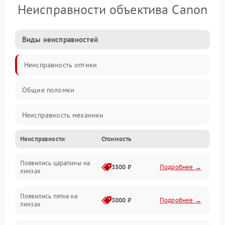
Неисправности объектива Canon
Виды неисправностей
Неисправность оптики
Общие поломки
Неисправность механики
Неисправности
Стоимость
Неисправность электроники (если объектив с мотором/
стабилизатором)
Появились царапины на
3500 ₽
Подробнее →
линзах
Прочие неисправности
Появились пятна на
3000 ₽
Подробнее →
линзах