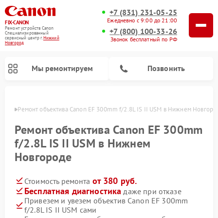
+7 (831) 231-05-25
Ежедневно с 9:00 до 21:00
FIX-CANON
Ремонт устройств Canon
+7 (800) 100-33-26
Специализированный
cервисный центр г.
Нижний
Звонок бесплатный по РФ
Новгород
Мы ремонтируем
Позвонить
ороде
Ремонт объектива Canon EF 300mm f/2.8L IS II USM в Нижнем Новгоро
Ремонт объектива Canon EF 300mm
f/2.8L IS II USM в Нижнем
Новгороде
от 380 руб.
Стоимость ремонта
Бесплатная диагностика
даже при отказе
Привезем и увезем объектив Canon EF 300mm
Ремонт цифровых биноклей Canon
f/2.8L IS II USM сами