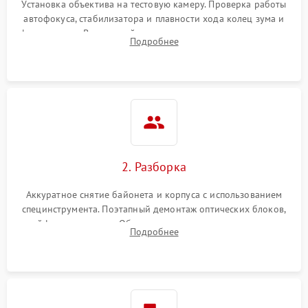
Установка объектива на тестовую камеру. Проверка работы
автофокуса, стабилизатора и плавности хода колец зума и
фокусировки. Визуальный осмотр линз на наличие царапин,
Подробнее
грибка, пыли и оценка состояния контактов байонета.
2. Разборка
Аккуратное снятие байонета и корпуса с использованием
специнструмента. Поэтапный демонтаж оптических блоков,
шлейфов и приводов. Обязательная маркировка положения
Подробнее
линзовых групп для сохранения заводской центровки при
сборке.