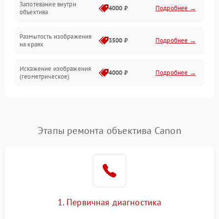
Запотевание внутри
4000 ₽
Подробнее →
объектива
Размытость изображения
3500 ₽
Подробнее →
на краях
Искажение изображения
4000 ₽
Подробнее →
(геометрическое)
Появление бликов или
3500 ₽
Подробнее →
ореолов
Этапы ремонта объектива Canon
Проблемы с резкостью
при всех фокусных
4500 ₽
Подробнее →
расстояниях
1. Первичная диагностика