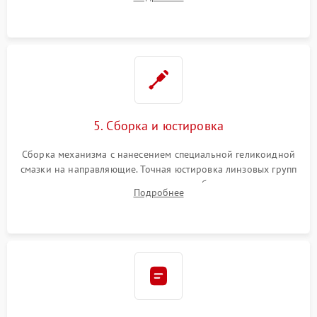
неисправного блока диафрагмы, датчиков положения или
поврежденных линз.
5. Сборка и юстировка
Сборка механизма с нанесением специальной геликоидной
смазки на направляющие. Точная юстировка линзовых групп
программным или механическим способом для устранения
Подробнее
бэк