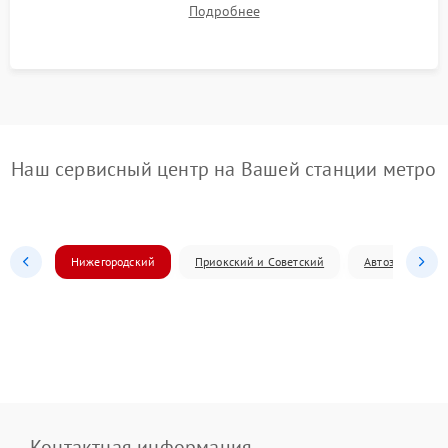
Подробнее
диафрагмы на закрытых значениях и тестирование
оптической стабилизации.
Наш сервисный центр на Вашей станции метро
Нижегородский
Приокский и Советский
Автозаводский
Контактная информация