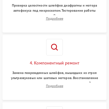
Проверка целостности шлейфов диафрагмы и мотора
автофокуса под микроскопом. Тестирование работы
электромагнитного привода. Очистка оптических элементов
Подробнее
от пыли, следов влаги и грибка спецрастворами без
повреждения просветления.
4. Компонентный ремонт
Замена поврежденных шлейфов, вышедших из строя
ультразвуковых или шаговых моторов. Восстановление
геометрии направляющих при заклинивании зума. Замена
Подробнее
неисправного блока диафрагмы, датчиков положения или
поврежденных линз.