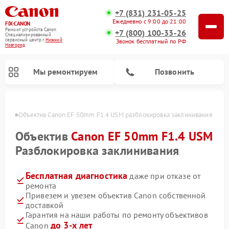
+7 (831) 231-05-25
Ежедневно с 9:00 до 21:00
FIX-CANON
Ремонт устройств Canon
+7 (800) 100-33-26
Специализированный
cервисный центр г.
Нижний
Звонок бесплатный по РФ
Новгород
Мы ремонтируем
Позвонить
ороде
Объектив Canon EF 50mm F1.4 USM разблокировка заклинивания
Объектив
Canon EF 50mm F1.4 USM
Разблокировка заклинивания
Бесплатная диагностика
даже при отказе от
ремонта
Привезем и увезем объектив Canon собственной
доставкой
Ремонт цифровых биноклей Canon
Гарантия на наши работы по ремонту объективов
до 3-х лет
Canon