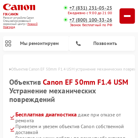
+7 (831) 231-05-25
Ежедневно с 9:00 до 21:00
FIX-CANON
Ремонт устройств Canon
+7 (800) 100-33-26
Специализированный
cервисный центр г.
Нижний
Звонок бесплатный по РФ
Новгород
Мы ремонтируем
Позвонить
ороде
Объектив Canon EF 50mm F1.4 USM устранение механических повреж
Объектив
Canon EF 50mm F1.4 USM
Устранение механических
повреждений
Бесплатная диагностика
даже при отказе от
ремонта
Привезем и увезем объектив Canon собственной
Ремонт цифровых биноклей Canon
доставкой
Гарантия на наши работы по ремонту объективов