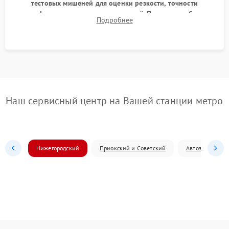
тестовых мишеней для оценки резкости, точности
автофокуса и отсутствия искажений. Проверка работы
Подробнее
диафрагмы на закрытых значениях и тестирование
оптической стабилизации.
Наш сервисный центр на Вашей станции метро
Нижегородский
Приокский и Советский
Автозаводский