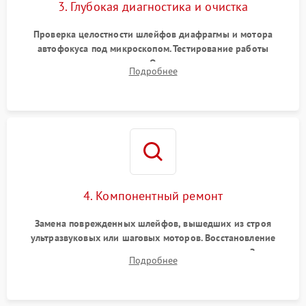
3. Глубокая диагностика и очистка
Проверка целостности шлейфов диафрагмы и мотора
автофокуса под микроскопом. Тестирование работы
электромагнитного привода. Очистка оптических элементов
Подробнее
от пыли, следов влаги и грибка спецрастворами без
повреждения просветления.
4. Компонентный ремонт
Замена поврежденных шлейфов, вышедших из строя
ультразвуковых или шаговых моторов. Восстановление
геометрии направляющих при заклинивании зума. Замена
Подробнее
неисправного блока диафрагмы, датчиков положения или
поврежденных линз.