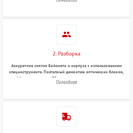
грибка, пыли и оценка состояния контактов байонета.
2. Разборка
Аккуратное снятие байонета и корпуса с использованием
специнструмента. Поэтапный демонтаж оптических блоков,
шлейфов и приводов. Обязательная маркировка положения
Подробнее
линзовых групп для сохранения заводской центровки при
сборке.