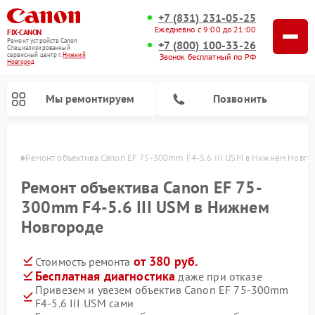
+7 (831) 231-05-25
Ежедневно с 9:00 до 21:00
FIX-CANON
Ремонт устройств Canon
+7 (800) 100-33-26
Специализированный
cервисный центр г.
Нижний
Звонок бесплатный по РФ
Новгород
Мы ремонтируем
Позвонить
ороде
Ремонт объектива Canon EF 75-300mm F4-5.6 III USM в Нижнем Новго
Ремонт объектива Canon EF 75-
300mm F4-5.6 III USM в Нижнем
Новгороде
от 380 руб.
Стоимость ремонта
Бесплатная диагностика
даже при отказе
Привезем и увезем объектив Canon EF 75-300mm
Ремонт цифровых биноклей Canon
F4-5.6 III USM сами