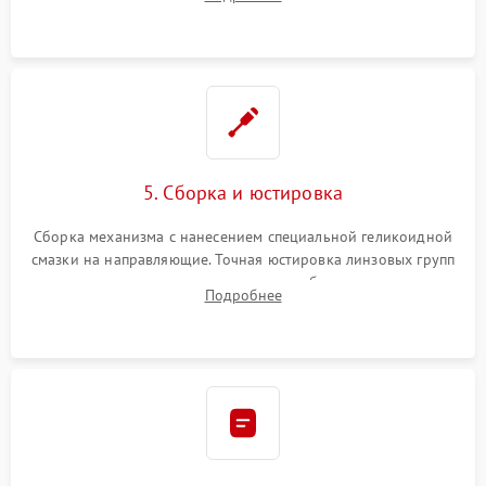
неисправного блока диафрагмы, датчиков положения или
поврежденных линз.
5. Сборка и юстировка
Сборка механизма с нанесением специальной геликоидной
смазки на направляющие. Точная юстировка линзовых групп
программным или механическим способом для устранения
Подробнее
бэк