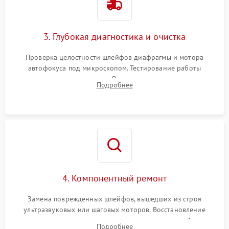
3. Глубокая диагностика и очистка
Проверка целостности шлейфов диафрагмы и мотора
автофокуса под микроскопом. Тестирование работы
электромагнитного привода. Очистка оптических элементов
Подробнее
от пыли, следов влаги и грибка спецрастворами без
повреждения просветления.
4. Компонентный ремонт
Замена поврежденных шлейфов, вышедших из строя
ультразвуковых или шаговых моторов. Восстановление
геометрии направляющих при заклинивании зума. Замена
Подробнее