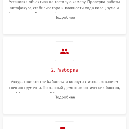
Установка объектива на тестовую камеру. Проверка работы
автофокуса, стабилизатора и плавности хода колец зума и
фокусировки. Визуальный осмотр линз на наличие царапин,
Подробнее
грибка, пыли и оценка состояния контактов байонета.
2. Разборка
Аккуратное снятие байонета и корпуса с использованием
специнструмента. Поэтапный демонтаж оптических блоков,
шлейфов и приводов. Обязательная маркировка положения
Подробнее
линзовых групп для сохранения заводской центровки при
сборке.