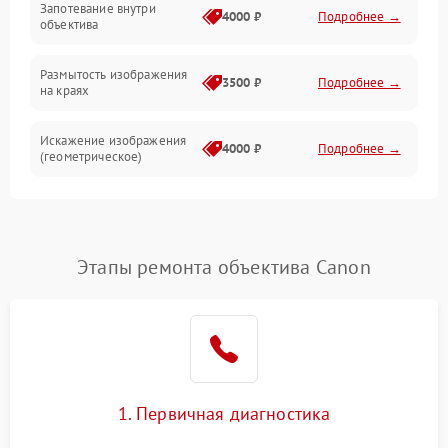
Запотевание внутри
4000 ₽
Подробнее →
объектива
Размытость изображения
3500 ₽
Подробнее →
на краях
Искажение изображения
4000 ₽
Подробнее →
(геометрическое)
Появление бликов или
3500 ₽
Подробнее →
ореолов
Этапы ремонта объектива Canon
Проблемы с резкостью
при всех фокусных
4500 ₽
Подробнее →
расстояниях
1. Первичная диагностика