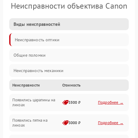
Неисправности объектива Canon
Виды неисправностей
Неисправность оптики
Общие поломки
Неисправность механики
Неисправности
Стоимость
Неисправность электроники (если объектив с мотором/
стабилизатором)
Появились царапины на
3500 ₽
Подробнее →
линзах
Прочие неисправности
Появились пятна на
3000 ₽
Подробнее →
линзах