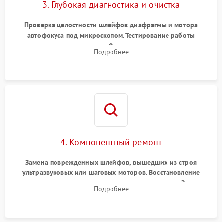
3. Глубокая диагностика и очистка
Проверка целостности шлейфов диафрагмы и мотора
автофокуса под микроскопом. Тестирование работы
электромагнитного привода. Очистка оптических элементов
Подробнее
от пыли, следов влаги и грибка спецрастворами без
повреждения просветления.
4. Компонентный ремонт
Замена поврежденных шлейфов, вышедших из строя
ультразвуковых или шаговых моторов. Восстановление
геометрии направляющих при заклинивании зума. Замена
Подробнее
неисправного блока диафрагмы, датчиков положения или
поврежденных линз.