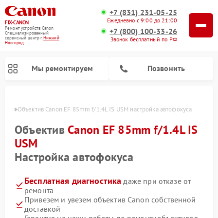
+7 (831) 231-05-25
Ежедневно с 9:00 до 21:00
FIX-CANON
Ремонт устройств Canon
+7 (800) 100-33-26
Специализированный
cервисный центр г.
Нижний
Звонок бесплатный по РФ
Новгород
Мы ремонтируем
Позвонить
ороде
Объектив Canon EF 85mm f/1.4L IS USM настройка автофокуса
Объектив
Canon EF 85mm f/1.4L IS
USM
Настройка автофокуса
Бесплатная диагностика
даже при отказе от
ремонта
Привезем и увезем объектив Canon собственной
Ремонт цифровых биноклей Canon
доставкой
Гарантия на наши работы по ремонту объективов