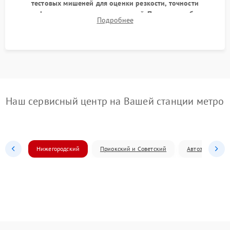
тестовых мишеней для оценки резкости, точности
автофокуса и отсутствия искажений. Проверка работы
Подробнее
диафрагмы на закрытых значениях и тестирование
оптической стабилизации.
Наш сервисный центр на Вашей станции метро
Нижегородский
Приокский и Советский
Автозаводский