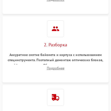
грибка, пыли и оценка состояния контактов байонета.
2. Разборка
Аккуратное снятие байонета и корпуса с использованием
специнструмента. Поэтапный демонтаж оптических блоков,
шлейфов и приводов. Обязательная маркировка положения
Подробнее
линзовых групп для сохранения заводской центровки при
сборке.