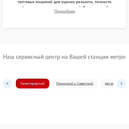
тестовых мишеней для оценки резкости, точности
автофокуса и отсутствия искажений. Проверка работы
Подробнее
диафрагмы на закрытых значениях и тестирование
оптической стабилизации.
Наш сервисный центр на Вашей станции метро
Нижегородский
Приокский и Советский
Автозаводский