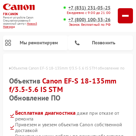
+7 (831) 231-05-25
Ежедневно с 9:00 до 21:00
FIX-CANON
Ремонт устройств Canon
+7 (800) 100-33-26
Специализированный
cервисный центр г.
Нижний
Звонок бесплатный по РФ
Новгород
Мы ремонтируем
Позвонить
ороде
Объектив Canon EF-S 18-135mm f/3.5-5.6 IS STM обновление по
Объектив
Canon EF-S 18-135mm
f/3.5-5.6 IS STM
Обновление ПО
Бесплатная диагностика
даже при отказе от
ремонта
Привезем и увезем объектив Canon собственной
Ремонт цифровых биноклей Canon
доставкой
Гарантия на наши работы по ремонту объективов