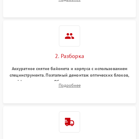
грибка, пыли и оценка состояния контактов байонета.
2. Разборка
Аккуратное снятие байонета и корпуса с использованием
специнструмента. Поэтапный демонтаж оптических блоков,
шлейфов и приводов. Обязательная маркировка положения
Подробнее
линзовых групп для сохранения заводской центровки при
сборке.