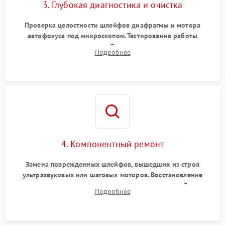
3. Глубокая диагностика и очистка
Проверка целостности шлейфов диафрагмы и мотора
автофокуса под микроскопом. Тестирование работы
электромагнитного привода. Очистка оптических элементов
Подробнее
от пыли, следов влаги и грибка спецрастворами без
повреждения просветления.
4. Компонентный ремонт
Замена поврежденных шлейфов, вышедших из строя
ультразвуковых или шаговых моторов. Восстановление
геометрии направляющих при заклинивании зума. Замена
Подробнее
неисправного блока диафрагмы, датчиков положения или
поврежденных линз.