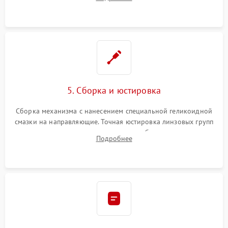
неисправного блока диафрагмы, датчиков положения или
поврежденных линз.
5. Сборка и юстировка
Сборка механизма с нанесением специальной геликоидной
смазки на направляющие. Точная юстировка линзовых групп
программным или механическим способом для устранения
Подробнее
бэк