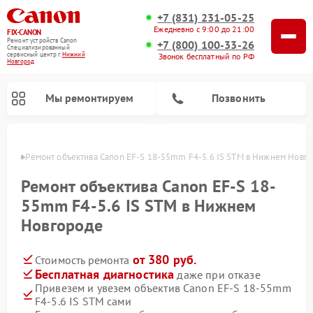
+7 (831) 231-05-25
Ежедневно с 9:00 до 21:00
FIX-CANON
Ремонт устройств Canon
+7 (800) 100-33-26
Специализированный
cервисный центр г.
Нижний
Звонок бесплатный по РФ
Новгород
Мы ремонтируем
Позвонить
ороде
Ремонт объектива Canon EF-S 18-55mm F4-5.6 IS STM в Нижнем Новг
Ремонт объектива Canon EF-S 18-
55mm F4-5.6 IS STM в Нижнем
Новгороде
от 380 руб.
Стоимость ремонта
Бесплатная диагностика
даже при отказе
Привезем и увезем объектив Canon EF-S 18-55mm
Ремонт цифровых биноклей Canon
F4-5.6 IS STM сами