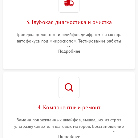
3. Глубокая диагностика и очистка
Проверка целостности шлейфов диафрагмы и мотора
автофокуса под микроскопом. Тестирование работы
электромагнитного привода. Очистка оптических элементов
Подробнее
от пыли, следов влаги и грибка спецрастворами без
повреждения просветления.
4. Компонентный ремонт
Замена поврежденных шлейфов, вышедших из строя
ультразвуковых или шаговых моторов. Восстановление
геометрии направляющих при заклинивании зума. Замена
Подробнее