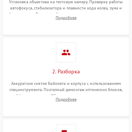
Установка объектива на тестовую камеру. Проверка работы
автофокуса, стабилизатора и плавности хода колец зума и
фокусировки. Визуальный осмотр линз на наличие царапин,
Подробнее
грибка, пыли и оценка состояния контактов байонета.
2. Разборка
Аккуратное снятие байонета и корпуса с использованием
специнструмента. Поэтапный демонтаж оптических блоков,
шлейфов и приводов. Обязательная маркировка положения
Подробнее
линзовых групп для сохранения заводской центровки при
сборке.