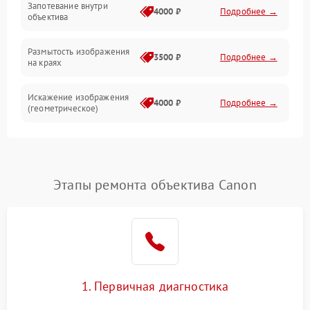
Запотевание внутри
4000 ₽
Подробнее →
объектива
Размытость изображения
3500 ₽
Подробнее →
на краях
Искажение изображения
4000 ₽
Подробнее →
(геометрическое)
Появление бликов или
3500 ₽
Подробнее →
ореолов
Этапы ремонта объектива Canon
Проблемы с резкостью
при всех фокусных
4500 ₽
Подробнее →
расстояниях
1. Первичная диагностика