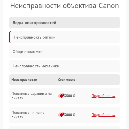
Неисправности объектива Canon
Виды неисправностей
Неисправность оптики
Общие поломки
Неисправность механики
Неисправности
Стоимость
Неисправность электроники (если объектив с мотором/
стабилизатором)
Появились царапины на
3500 ₽
Подробнее →
линзах
Прочие неисправности
Появились пятна на
3000 ₽
Подробнее →
линзах