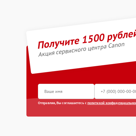
Получите 1500 рубле
Акция сервисного центра Canon
Отправляя, Вы соглашаетесь с
политикой конфиденциально