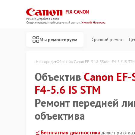
FIX-CANON
Ремонт устройств Canon
Специализированный cервисный центр г.
Нижний Новгород
Мы ремонтируем
Срочный ремонт
Це
5.6 IS STM в Нижнем Новгороде
Объектив Canon EF-S 18-55mm F4-5.6 IS ST
Объектив
Canon EF
F4-5.6 IS STM
Ремонт передней л
объектива
Бесплатная диагностика
даже при отказ
Ремонт цифровых биноклей Canon