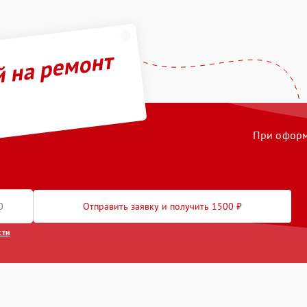
й на ремонт
При оформл
Отправить заявку и получить 1500 ₽
сти