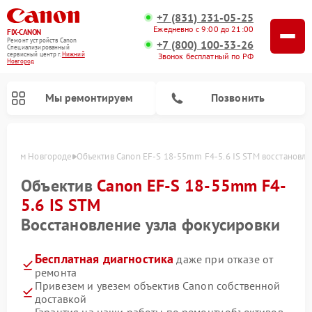
+7 (831) 231-05-25
Ежедневно с 9:00 до 21:00
FIX-CANON
Ремонт устройств Canon
+7 (800) 100-33-26
Специализированный
cервисный центр г.
Нижний
Звонок бесплатный по РФ
Новгород
Мы ремонтируем
Позвонить
 Нижнем Новгороде
Объектив Canon EF-S 18-55mm F4-5.6 IS STM восстановл
Объектив
Canon EF-S 18-55mm F4-
5.6 IS STM
Восстановление узла фокусировки
Бесплатная диагностика
даже при отказе от
ремонта
Привезем и увезем объектив Canon собственной
Ремонт цифровых биноклей Canon
доставкой
Гарантия на наши работы по ремонту объективов