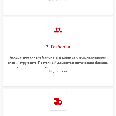
грибка, пыли и оценка состояния контактов байонета.
2. Разборка
Аккуратное снятие байонета и корпуса с использованием
специнструмента. Поэтапный демонтаж оптических блоков,
шлейфов и приводов. Обязательная маркировка положения
Подробнее
линзовых групп для сохранения заводской центровки при
сборке.