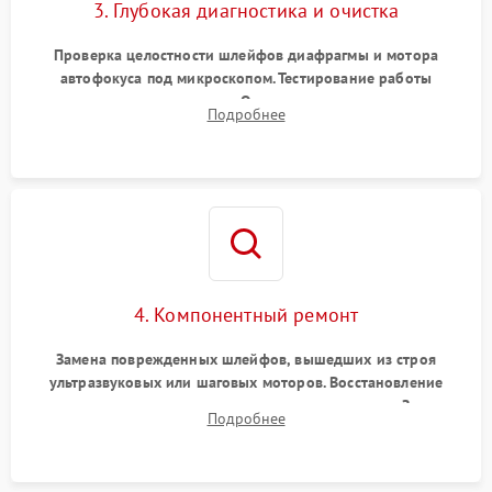
3. Глубокая диагностика и очистка
Проверка целостности шлейфов диафрагмы и мотора
автофокуса под микроскопом. Тестирование работы
электромагнитного привода. Очистка оптических элементов
Подробнее
от пыли, следов влаги и грибка спецрастворами без
повреждения просветления.
4. Компонентный ремонт
Замена поврежденных шлейфов, вышедших из строя
ультразвуковых или шаговых моторов. Восстановление
геометрии направляющих при заклинивании зума. Замена
Подробнее
неисправного блока диафрагмы, датчиков положения или
поврежденных линз.