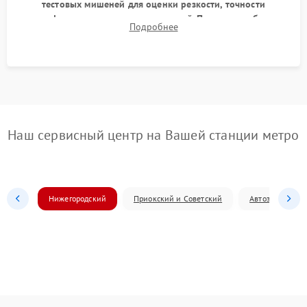
тестовых мишеней для оценки резкости, точности
автофокуса и отсутствия искажений. Проверка работы
Подробнее
диафрагмы на закрытых значениях и тестирование
оптической стабилизации.
Наш сервисный центр на Вашей станции метро
Нижегородский
Приокский и Советский
Автозаводский