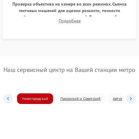
Проверка объектива на камере во всех режимах. Съемка
тестовых мишеней для оценки резкости, точности
автофокуса и отсутствия искажений. Проверка работы
Подробнее
диафрагмы на закрытых значениях и тестирование
оптической стабилизации.
Наш сервисный центр на Вашей станции метро
Нижегородский
Приокский и Советский
Автозаводский