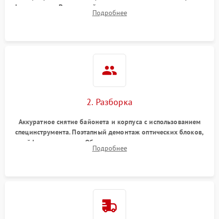
фокусировки. Визуальный осмотр линз на наличие царапин,
Подробнее
грибка, пыли и оценка состояния контактов байонета.
2. Разборка
Аккуратное снятие байонета и корпуса с использованием
специнструмента. Поэтапный демонтаж оптических блоков,
шлейфов и приводов. Обязательная маркировка положения
Подробнее
линзовых групп для сохранения заводской центровки при
сборке.