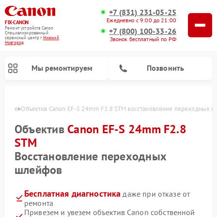
+7 (831) 231-05-25
Ежедневно с 9:00 до 21:00
FIX-CANON
Ремонт устройств Canon
+7 (800) 100-33-26
Специализированный
cервисный центр г.
Нижний
Звонок бесплатный по РФ
Новгород
Мы ремонтируем
Позвонить
городе
Объектив Canon EF-S 24mm F2.8 STM восстановление переходных 
Объектив
Canon EF-S 24mm F2.8
STM
Восстановление переходных
шлейфов
Бесплатная диагностика
даже при отказе от
Ремонт цифровых биноклей Canon
ремонта
Привезем и увезем объектив Canon собственной