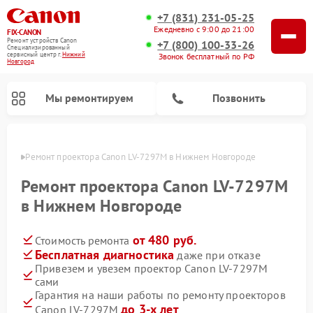
+7 (831) 231-05-25
Ежедневно с 9:00 до 21:00
FIX-CANON
Ремонт устройств Canon
+7 (800) 100-33-26
Специализированный
cервисный центр г.
Нижний
Звонок бесплатный по РФ
Новгород
Мы ремонтируем
Позвонить
ороде
Ремонт проектора Canon LV-7297M в Нижнем Новгороде
Ремонт проектора Canon LV-7297M
в Нижнем Новгороде
от 480 руб.
Стоимость ремонта
Бесплатная диагностика
даже при отказе
Привезем и увезем проектор Canon LV-7297M
сами
Ремонт цифровых биноклей Canon
Гарантия на наши работы по ремонту проекторов
до 3-х лет
Canon LV-7297M