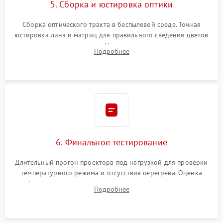
5. Сборка и юстировка оптики
Сборка оптического тракта в беспылевой среде. Точная
юстировка линз и матриц для правильного сведения цветов
и устранения размытия. Надежное подключение всех
Подробнее
шлейфов, установка датчиков и закрытие корпуса
устройства.
6. Финальное тестирование
Длительный прогон проектора под нагрузкой для проверки
температурного режима и отсутствия перегрева. Оценка
фокуса, контрастности и цветопередачи на тестовых
Подробнее
таблицах. Проверка работы всех видеовходов и кнопок
управления.