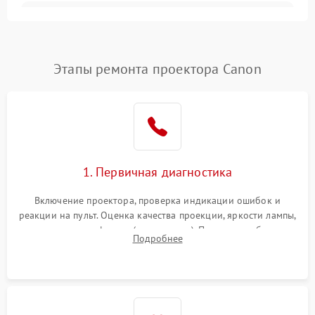
Залипание изображения
4500 ₽
Подробнее →
(image retention)
Нестабильная яркость или
Этапы ремонта проектора Canon
4000 ₽
Подробнее →
контраст
Неравномерная подсветка
4500 ₽
Подробнее →
экрана
Не работает
автоматическая коррекция
3000 ₽
Подробнее →
1. Первичная диагностика
трапеции (Keystone)
Включение проектора, проверка индикации ошибок и
Проблемы с
реакции на пульт. Оценка качества проекции, яркости лампы,
масштабированием
3500 ₽
Подробнее →
наличия артефактов (точки, пятна). Проверка работы
изображения
Подробнее
системы охлаждения по уровню шума вентиляторов.