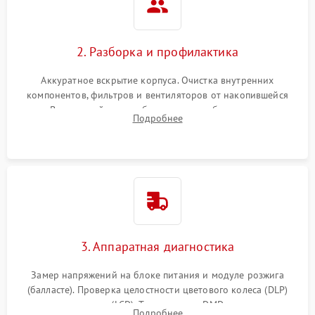
2. Разборка и профилактика
Аккуратное вскрытие корпуса. Очистка внутренних
компонентов, фильтров и вентиляторов от накопившейся
пыли. Визуальный осмотр блока питания, балласта лампы и
Подробнее
материнской платы на наличие прогаров или вздутых
элементов.
3. Аппаратная диагностика
Замер напряжений на блоке питания и модуле розжига
(балласте). Проверка целостности цветового колеса (DLP)
или поляризаторов (LCD). Тестирование DMD-чипа, датчиков
Подробнее