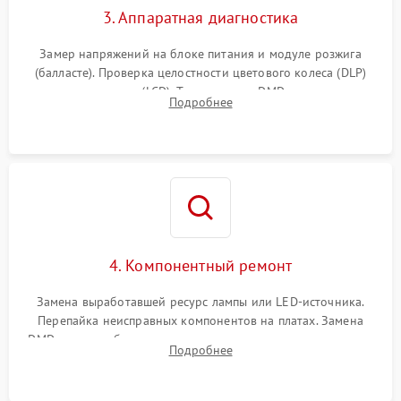
3. Аппаратная диагностика
Замер напряжений на блоке питания и модуле розжига
(балласте). Проверка целостности цветового колеса (DLP)
или поляризаторов (LCD). Тестирование DMD-чипа, датчиков
Подробнее
температуры и оптопар с помощью мультиметра и
осциллографа.
4. Компонентный ремонт
Замена выработавшей ресурс лампы или LED-источника.
Перепайка неисправных компонентов на платах. Замена
DMD-чипа при битых пикселях, установка нового цветового
Подробнее
колеса или восстановление сгоревших поляризационных
пленок.