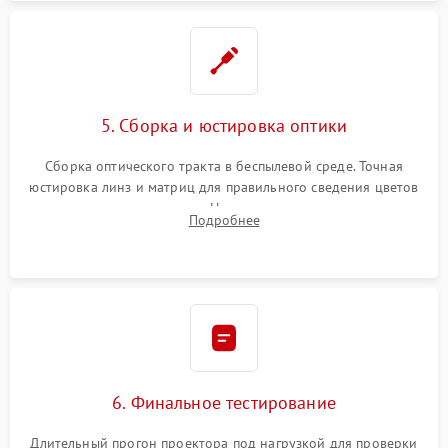
5. Сборка и юстировка оптики
Сборка оптического тракта в беспылевой среде. Точная
юстировка линз и матриц для правильного сведения цветов
и устранения размытия. Надежное подключение всех
Подробнее
шлейфов, установка датчиков и закрытие корпуса
устройства.
6. Финальное тестирование
Длительный прогон проектора под нагрузкой для проверки