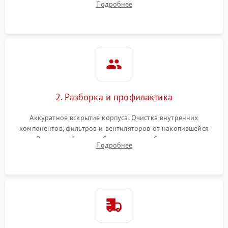
Подробнее
системы охлаждения по уровню шума вентиляторов.
2. Разборка и профилактика
Аккуратное вскрытие корпуса. Очистка внутренних
компонентов, фильтров и вентиляторов от накопившейся
пыли. Визуальный осмотр блока питания, балласта лампы и
Подробнее
материнской платы на наличие прогаров или вздутых
элементов.