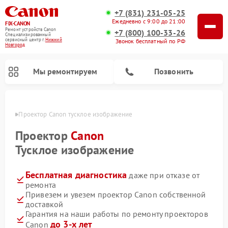
+7 (831) 231-05-25
Ежедневно с 9:00 до 21:00
FIX-CANON
Ремонт устройств Canon
+7 (800) 100-33-26
Специализированный
cервисный центр г.
Нижний
Звонок бесплатный по РФ
Новгород
Мы ремонтируем
Позвонить
ороде
Проектор Canon тусклое изображение
Проектор
Canon
Тусклое изображение
Бесплатная диагностика
даже при отказе от
ремонта
Привезем и увезем проектор Canon собственной
доставкой
Ремонт цифровых биноклей Canon
Гарантия на наши работы по ремонту проекторов
до 3-х лет
Canon