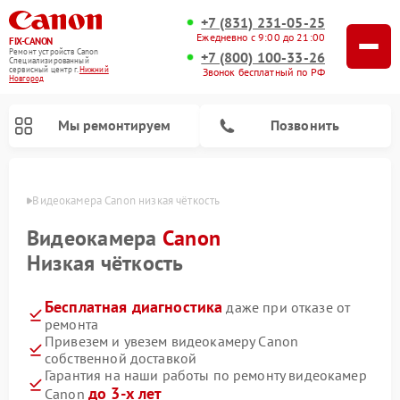
+7 (831) 231-05-25
Ежедневно с 9:00 до 21:00
FIX-CANON
Ремонт устройств Canon
+7 (800) 100-33-26
Специализированный
cервисный центр г.
Нижний
Звонок бесплатный по РФ
Новгород
Мы ремонтируем
Позвонить
ороде
Видеокамера Canon низкая чёткость
Видеокамера
Canon
Низкая чёткость
Бесплатная диагностика
даже при отказе от
ремонта
Привезем и увезем видеокамеру Canon
собственной доставкой
Ремонт цифровых биноклей Canon
Гарантия на наши работы по ремонту видеокамер
до 3-х лет
Canon