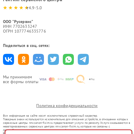
4.9-5.0
ООО "Русервис"
ИНН 7702633247
ОГРН 1077746335776
Поделиться в соц. сетях:
Мы принимаем
все формы оплаты
Политика конфиденциальности
Вся информация на сайте носит исключительно справочный характер.
Товарные знаки используются исключительно для описания устройств, в отношении которых
сервисные центры nnv.canon-fixim.ru предоставляют услуги по ремонту. Услуги оказываются в
неавторизованных сервисных центрах nnv.canon-fixim.ru, которые не связаны с
правообладателями товарных знаков или их официальными представителями.
Ремонт осуществляется для устройств, уже введенных в гражданский оборот в соответствии