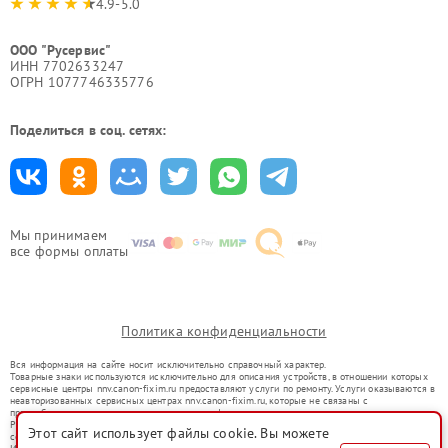
4.9-5.0
ООО "Русервис"
ИНН 7702633247
ОГРН 1077746335776
Поделиться в соц. сетях:
Мы принимаем
все формы оплаты
Политика конфиденциальности
Вся информация на сайте носит исключительно справочный характер.
Товарные знаки используются исключительно для описания устройств, в отношении которых
сервисные центры nnv.canon-fixim.ru предоставляют услуги по ремонту. Услуги оказываются в
неавторизованных сервисных центрах nnv.canon-fixim.ru, которые не связаны с
правообладателями товарных знаков или их официальными представителями.
Ремонт осуществляется для устройств, уже введенных в гражданский оборот в соответствии
Этот сайт использует файлы cookie. Вы можете
со статьей 1487 ГК РФ.