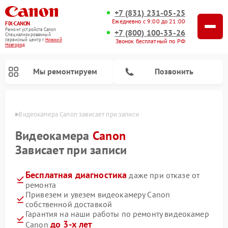
+7 (831) 231-05-25
Ежедневно с 9:00 до 21:00
FIX-CANON
Ремонт устройств Canon
+7 (800) 100-33-26
Специализированный
cервисный центр г.
Нижний
Звонок бесплатный по РФ
Новгород
Мы ремонтируем
Позвонить
ороде
Видеокамера Canon зависает при записи
Видеокамера
Canon
Зависает при записи
Бесплатная диагностика
даже при отказе от
ремонта
Привезем и увезем видеокамеру Canon
собственной доставкой
Ремонт цифровых биноклей Canon
Гарантия на наши работы по ремонту видеокамер
до 3-х лет
Canon